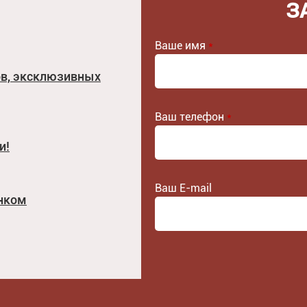
З
Ваше имя
*
ов, эксклюзивных
Ваш телефон
*
и!
Ваш E-mail
унком