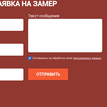
АЯВКА НА ЗАМЕР
Текст сообщения
Соглашаюсь
Соглашаюсь на обработку моих
персональных данных
на
обработку
моих
персональных
данных
*