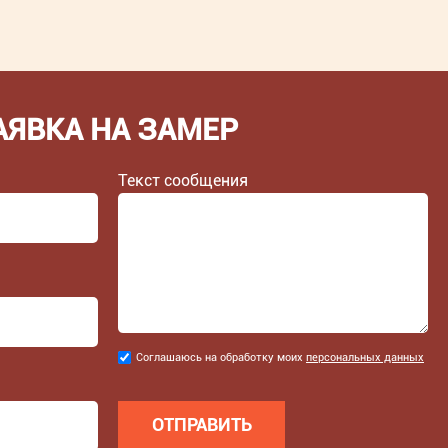
АЯВКА НА ЗАМЕР
Текст сообщения
Соглашаюсь
Соглашаюсь на обработку моих
персональных данных
на
обработку
моих
персональных
данных
*