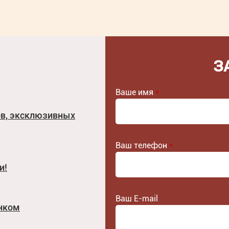
З
Ваше имя
*
ов, эксклюзивных
Ваш телефон
*
и!
Ваш E-mail
унком