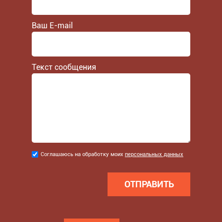
Ваш E-mail
Текст сообщения
Соглашаюсь
Соглашаюсь на обработку моих
персональных данных
на
обработку
моих
персональных
данных
*