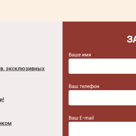
З
Ваше имя
*
ов, эксклюзивных
Ваш телефон
*
и!
Ваш E-mail
унком