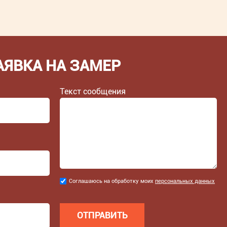
АЯВКА НА ЗАМЕР
Текст сообщения
Соглашаюсь
Соглашаюсь на обработку моих
персональных данных
на
обработку
моих
персональных
данных
*