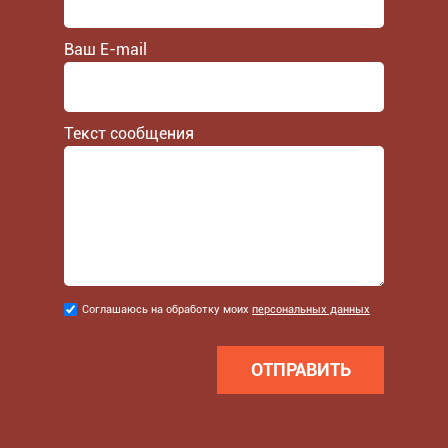
Ваш E-mail
Текст сообщения
Соглашаюсь
Соглашаюсь на обработку моих
персональных данных
на
обработку
моих
персональных
данных
*