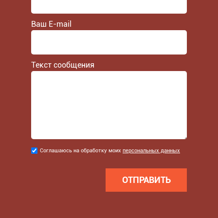
Ваш E-mail
Текст сообщения
Соглашаюсь
Соглашаюсь на обработку моих
персональных данных
на
обработку
моих
персональных
данных
*