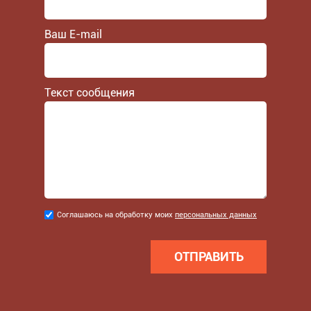
Ваш E-mail
Текст сообщения
Соглашаюсь
Соглашаюсь на обработку моих
персональных данных
на
обработку
моих
персональных
данных
*