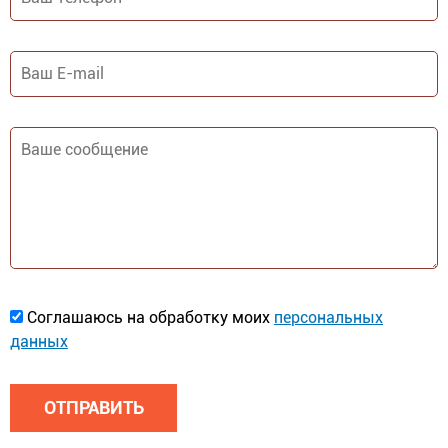
телефон
*
Ваш
E-
mail
*
Ваше
сообщение
*
Соглашаюсь
Соглашаюсь на обработку моих
персональных
на
данных
обработку
моих
персональных
данных