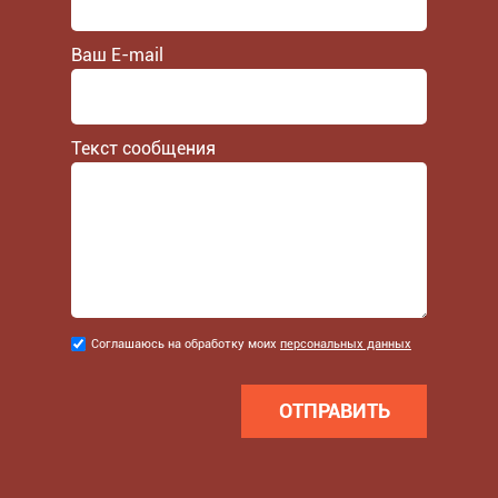
Ваш E-mail
Текст сообщения
Соглашаюсь
Соглашаюсь на обработку моих
персональных данных
на
обработку
моих
персональных
данных
*