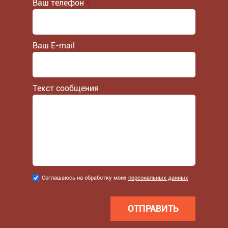
Ваш телефон
*
Ваш E-mail
Текст сообщения
Соглашаюсь
Соглашаюсь на обработку моих
персональных данных
на
обработку
моих
персональных
данных
*