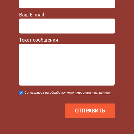
Ваш E-mail
Текст сообщения
Соглашаюсь
Соглашаюсь на обработку моих
персональных данных
на
обработку
моих
персональных
данных
*