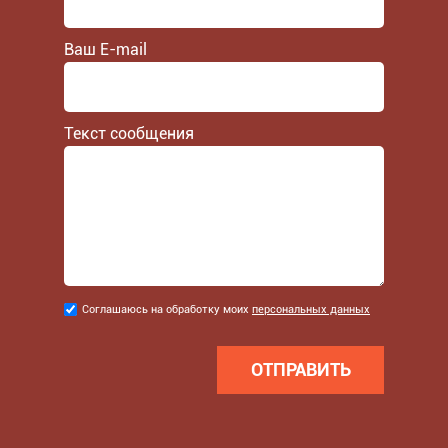
Ваш E-mail
Текст сообщения
Соглашаюсь
Соглашаюсь на обработку моих
персональных данных
на
обработку
моих
персональных
данных
*