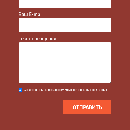
Ваш E-mail
Текст сообщения
Соглашаюсь
Соглашаюсь на обработку моих
персональных данных
на
обработку
моих
персональных
данных
*