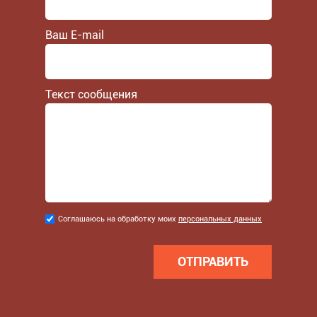
Ваш E-mail
Текст сообщения
Соглашаюсь
Соглашаюсь на обработку моих
персональных данных
на
обработку
моих
персональных
данных
*