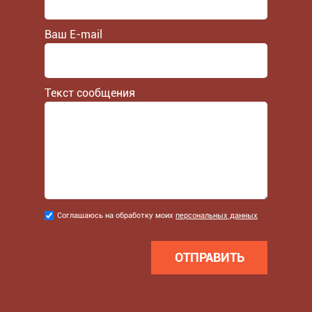
Ваш E-mail
Текст сообщения
Соглашаюсь
Соглашаюсь на обработку моих
персональных данных
на
обработку
моих
персональных
данных
*