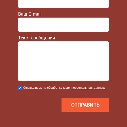
Ваш E-mail
Текст сообщения
Соглашаюсь
Соглашаюсь на обработку моих
персональных данных
на
обработку
моих
персональных
данных
*