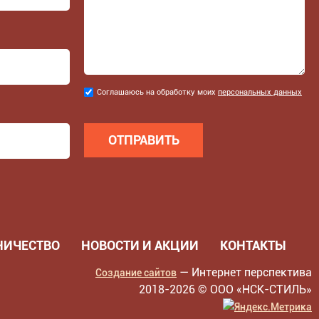
Соглашаюсь
Соглашаюсь на обработку моих
персональных данных
на
обработку
моих
персональных
данных
*
НИЧЕСТВО
НОВОСТИ И АКЦИИ
КОНТАКТЫ
— Интернет перспектива
Создание сайтов
2018-
2026 © ООО «НСК-СТИЛЬ»