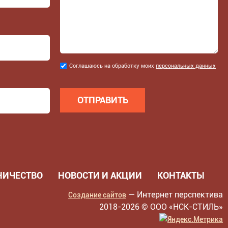
Соглашаюсь
Соглашаюсь на обработку моих
персональных данных
на
обработку
моих
персональных
данных
*
НИЧЕСТВО
НОВОСТИ И АКЦИИ
КОНТАКТЫ
— Интернет перспектива
Создание сайтов
2018-
2026 © ООО «НСК-СТИЛЬ»