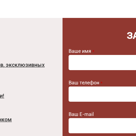
З
Ваше имя
*
ов, эксклюзивных
Ваш телефон
*
и!
Ваш E-mail
унком