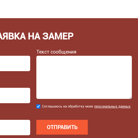
АЯВКА НА ЗАМЕР
Текст сообщения
Соглашаюсь
Соглашаюсь на обработку моих
персональных данных
на
обработку
моих
персональных
данных
*