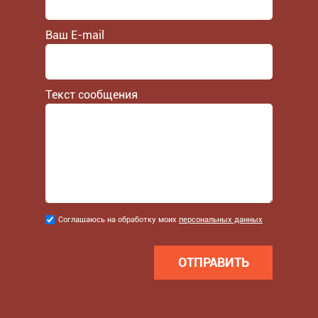
Ваш E-mail
Текст сообщения
Соглашаюсь
Соглашаюсь на обработку моих
персональных данных
на
обработку
моих
персональных
данных
*